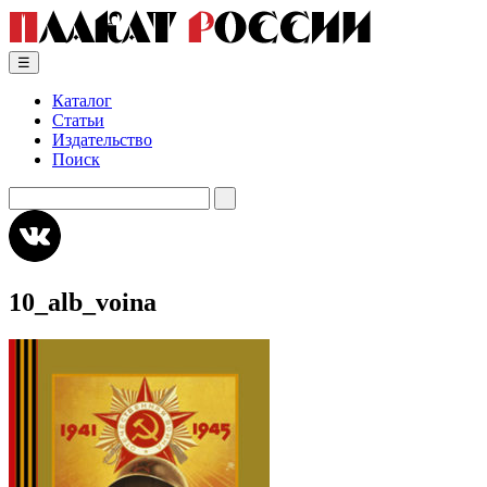
Skip
to
content
☰
Каталог
Статьи
Издательство
Поиск
Искать:
10_alb_voina