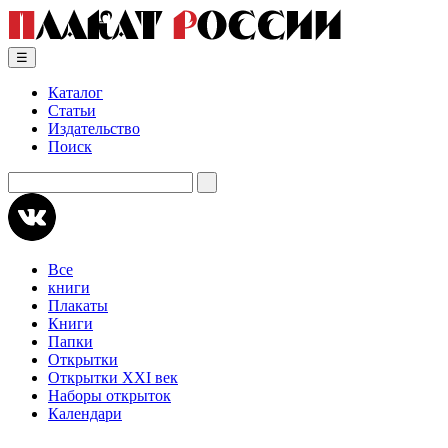
Skip
to
content
☰
Каталог
Статьи
Издательство
Поиск
Искать:
Все
книги
Плакаты
Книги
Папки
Открытки
Открытки XXI век
Наборы открыток
Календари