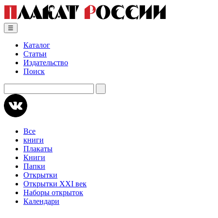
Skip
to
content
☰
Каталог
Статьи
Издательство
Поиск
Искать:
Все
книги
Плакаты
Книги
Папки
Открытки
Открытки XXI век
Наборы открыток
Календари