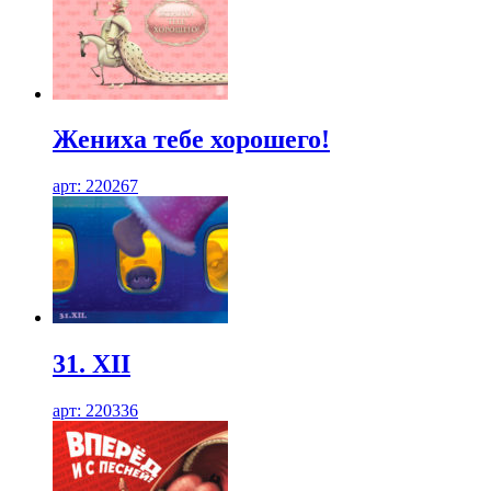
Жениха тебе хорошего!
арт: 220267
31. XII
арт: 220336