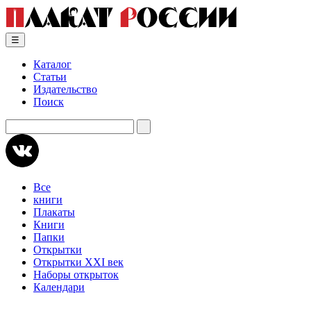
Skip
to
content
☰
Каталог
Статьи
Издательство
Поиск
Искать:
Все
книги
Плакаты
Книги
Папки
Открытки
Открытки XXI век
Наборы открыток
Календари