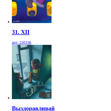
31. XII
арт: 220336
Выздоравливай